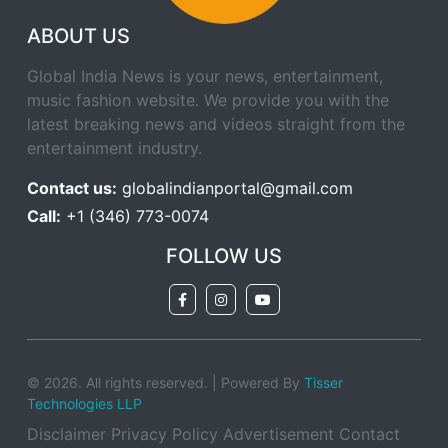
ABOUT US
Global India News is your news, entertainment,
music fashion website. We provide you with the
latest breaking news and videos straight from the
entertainment industry.
Contact us:
globalindianportal@gmail.com
Call:
+1 (346) 773-0074
FOLLOW US
© 2026. All rights reserved. | Powered By
Tisser
Technologies LLP
Disclaimer
Privacy Policy
Advertisement
Contact