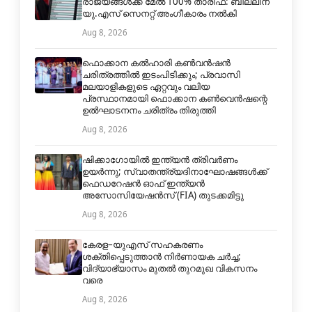
രാജ്യങ്ങൾക്ക് മേൽ 100% താരിഫ്: ബില്ലിന്
യു.എസ് സെനറ്റ് അംഗീകാരം നൽകി
Aug 8, 2026
ഫൊക്കാന കൽഹാരി കൺവൻഷൻ
ചരിത്രത്തിൽ ഇടംപിടിക്കും; പ്രവാസി
മലയാളികളുടെ ഏറ്റവും വലിയ
പ്രസ്ഥാനമായി ഫൊക്കാന കൺവെൻഷന്റെ
ഉൽഘാടനനം ചരിത്രം തിരുത്തി
Aug 8, 2026
ഷിക്കാഗോയിൽ ഇന്ത്യൻ ത്രിവർണം
ഉയർന്നു; സ്വാതന്ത്ര്യദിനാഘോഷങ്ങൾക്ക്
ഫെഡറേഷൻ ഓഫ് ഇന്ത്യൻ
അസോസിയേഷൻസ് (FIA) തുടക്കമിട്ടു
Aug 8, 2026
കേരള–യുഎസ് സഹകരണം
ശക്തിപ്പെടുത്താൻ നിർണായക ചർച്ച;
വിദ്യാഭ്യാസം മുതൽ തുറമുഖ വികസനം
വരെ
Aug 8, 2026