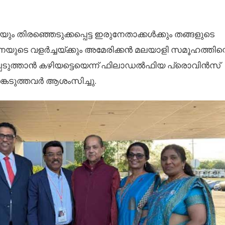
ിരഞ്ഞെടുക്കപ്പെട്ട ഇരുനേതാക്കൾക്കും തങ്ങളുടെ
ടെ വളർച്ചയ്ക്കും അമേരിക്കൻ മലയാളി സമൂഹത്തിന്
െടുത്താൻ കഴിയട്ടെയെന്ന് ഫിലാഡൽഫിയ പ്രൊവിൻസ്
കെടുത്തവർ ആശംസിച്ചു.