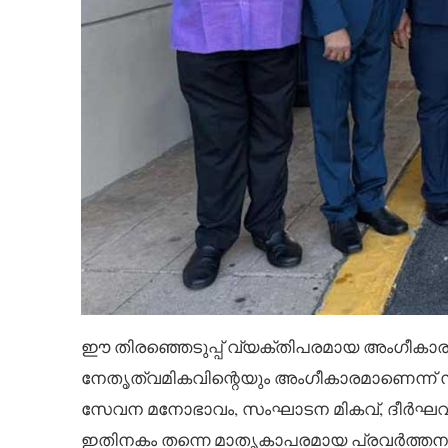
ഈ തിരഞ്ഞെടുപ്പ് വ്യക്തിപരമായ അംഗീകാരം
നേതൃത്വമികവിന്റെയും അംഗീകാരമാണെന്ന് സ
സേവന മനോഭാവം, സംഘാടന മികവ്, ദീർഘവ
ഇതിനകം തന്നെ മാതൃകാപരമായ പ്രവർത്തനങ്ങൾ ക