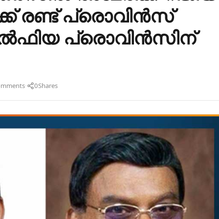
ക് രണ്ട് പ്രൊവിൻസ്
ഡൽഫിയ പ്രൊവിൻസിന്
·
omments
0
Shares