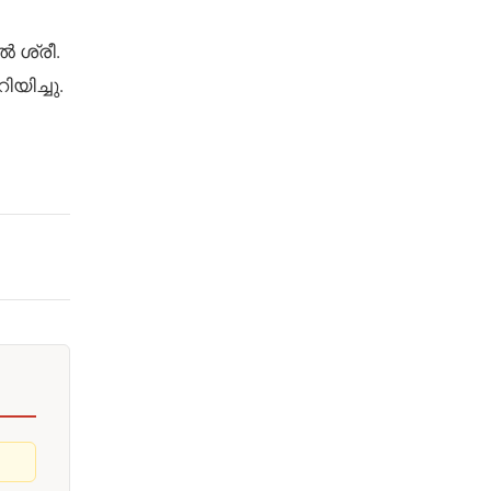
 ശ്രീ.
യിച്ചു.