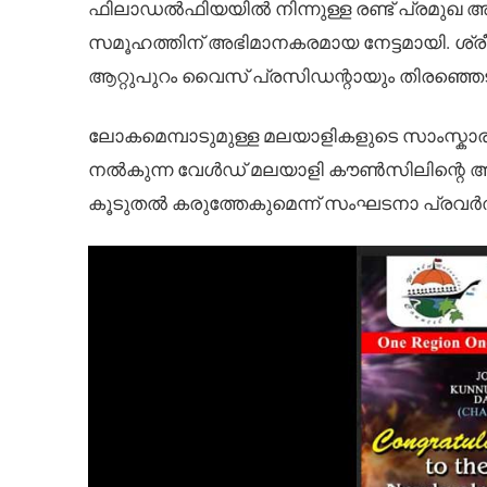
ഫിലാഡൽഫിയയിൽ നിന്നുള്ള രണ്ട് പ്രമുഖ അംഗ
സമൂഹത്തിന് അഭിമാനകരമായ നേട്ടമായി. ശ്ര
ആറ്റുപുറം വൈസ് പ്രസിഡന്റായും തിരഞ്ഞെടുക്ക
ലോകമെമ്പാടുമുള്ള മലയാളികളുടെ സാംസ്കാര
നൽകുന്ന വേൾഡ് മലയാളി കൗൺസിലിന്റെ അമേര
കൂടുതൽ കരുത്തേകുമെന്ന് സംഘടനാ പ്രവർത്ത