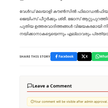
വേൾഡ് മലയാളി കൗൺസിൽ ഫിലാഡൽഫിയ പ്രൊ
ജെയിംസ് പീറ്റർക്കും ശ്രീ. ജോസ് ആറ്റുപുറ
പുതിയ ഉത്തരവാദിത്തങ്ങൾ വിജയകരമായി നി
നയിക്കാനാകട്ടെയെന്നും എല്ലാവരും പ്രത്യാശ 
SHARE THIS STORY
Facebook
X
What
Leave a Comment
Your comment will be visible after admin approval.