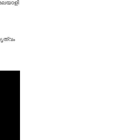
 മലയാളി
ൃത്വം