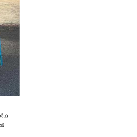
ാർഥ
ിൽ