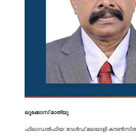
ലൂക്കോസ് മാത്യു
ഫിലാഡൽഫിയ: വേൾഡ് മലയാളി കൗൺസിൽ (WMC