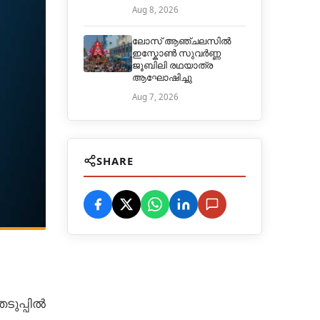
Aug 8, 2026
ലോസ് ആഞ്ചലസിൽ
ഇസ്കോൺ സുവർണ്ണ
ജൂബിലി രഥയാത്ര
ആഘോഷിച്ചു
Aug 7, 2026
SHARE
ടുപ്പിൽ