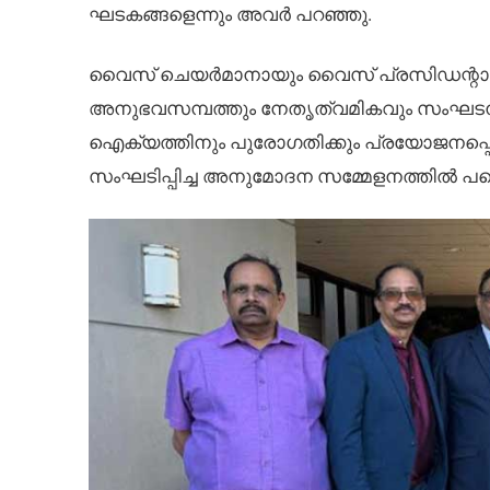
ഘടകങ്ങളെന്നും അവർ പറഞ്ഞു.
വൈസ് ചെയർമാനായും വൈസ് പ്രസിഡന്റായും ത
അനുഭവസമ്പത്തും നേതൃത്വമികവും സംഘടനയു
ഐക്യത്തിനും പുരോഗതിക്കും പ്രയോജനപ്പ
സംഘടിപ്പിച്ച അനുമോദന സമ്മേളനത്തിൽ പങ്