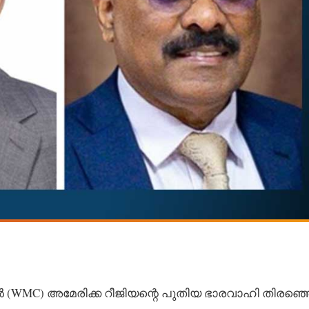
) അമേരിക്ക റീജിയന്റെ പുതിയ ഭാരവാഹി തിരഞ്ഞെ