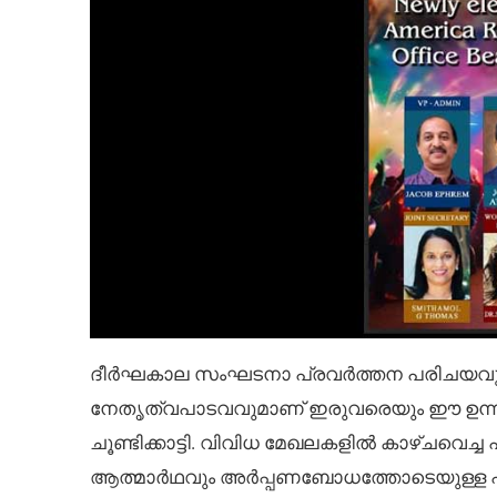
ദീർഘകാല സംഘടനാ പ്രവർത്തന പരിചയവും 
നേതൃത്വപാടവവുമാണ് ഇരുവരെയും ഈ ഉന്നത 
ചൂണ്ടിക്കാട്ടി. വിവിധ മേഖലകളിൽ കാഴ്ചവെച
ആത്മാർഥവും അർപ്പണബോധത്തോടെയുള്ള പ്ര