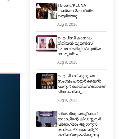
16-ാമത് KCCNA
കൺവെൻഷന് തിരി
തെളിഞ്ഞു
Aug 8, 2026
ഐപിസി കാനഡ
റീജിയൻ വുമൺസ്
ഫെലോഷിപ്പിന് പുതിയ
നേതൃത്വം
Aug 8, 2026
ഐ.പി.സി കുടുംബ
സംഗമം പ്രയർ ലൈൻ:
പാസ്റ്റർ ജെയിംസ് ജോർജ്
പ്രസംഗിക്കും
Aug 8, 2026
ഹിൽവ്യൂ ചർച്ച് ഓഫ്
ഗോഡിന്റെ കിഡ്സ്സവർ
പ്രോഗ്രാം ആഗസ്റ്റ് 8
ശനിയാഴ്ച വൈകിട്ട് 4
മണിക്ക് ആരംഭിക്കുന്നു