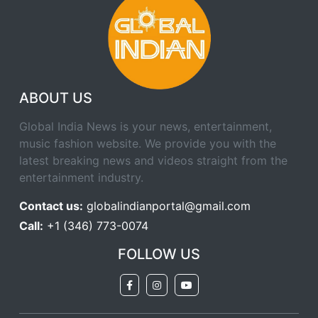
ABOUT US
Global India News is your news, entertainment,
music fashion website. We provide you with the
latest breaking news and videos straight from the
entertainment industry.
Contact us:
globalindianportal@gmail.com
Call:
+1 (346) 773-0074
FOLLOW US