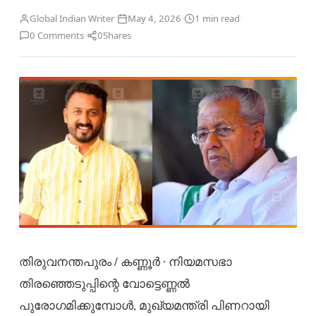
·
·
·
Global Indian Writer
May 4, 2026
1 min read
·
0 Comments
0
Shares
തിരുവനന്തപുരം / കണ്ണൂർ ∙ നിയമസഭാ
തിരഞ്ഞെടുപ്പിന്റെ വോട്ടെണ്ണൽ
പുരോഗമിക്കുമ്പോൾ, മുഖ്യമന്ത്രി പിണറായി