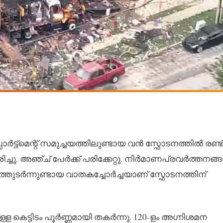
ട്‌മെന്റ് സമുച്ചയത്തിലുണ്ടായ വൻ സ്ഫോടനത്തിൽ രണ്ട്
 മരിച്ചു. അഞ്ച് പേർക്ക് പരിക്കേറ്റു. നിർമാണപ്രവർത്തനങ്
ുടർന്നുണ്ടായ വാതകച്ചോർച്ചയാണ് സ്ഫോടനത്തിന്
ള കെട്ടിടം പൂർണ്ണമായി തകർന്നു. 120-ളം അഗ്നിശമന