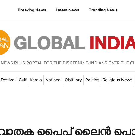
Breaking News
Latest News
Trending News
 NEWS PLUS PORTAL FOR THE DISCERNING INDIANS OVER THE G
Festival
Gulf
Kerala
National
Obituary
Politics
Religious News
ാതക പൈപ്പ് ലൈൻ പൊട്