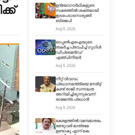
്ക്
ഉദ്യോഗാർഥികളുടെ
സമരത്തിൽ ശക്തമായി
ഇടപെടാനൊരുങ്ങി
ബിജെപി
Aug 9, 2026
ഓപ്പൺഎഐയുടെ
തകർച്ച പ്രവചിച്ച് ഗൂഗിൾ
ഡീപ്മൈൻഡ്
എഞ്ചിനീയർ
Aug 9, 2026
നീറ്റ് വിവാദം:
പ്രധാനമന്ത്രിയെ നേരിട്ട്
കണ്ട് രാജി സന്നദ്ധത
അറിയിച്ചിരുന്നുവെന്ന്
രാജേന്ദ്ര പ്രധാൻ
Aug 9, 2026
കേരളത്തിൽ വന്ദേമാതരം
രണ്ടുവരി മാത്രമേ
ഉണ്ടാകൂ എന്ന് കെ.