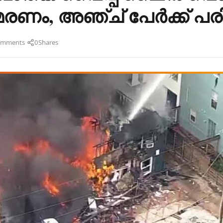
മരണം, അഞ്ച് പേർക്ക് പരിക
·
omments
0
Shares