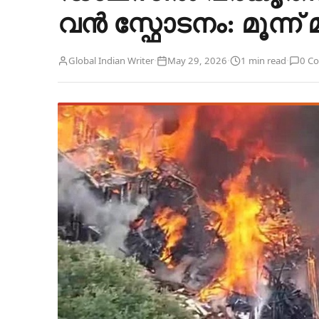
വൻ സ്ഫോടനം: മൂന്ന് 
·
·
·
Global Indian Writer
May 29, 2026
1 min read
0 C