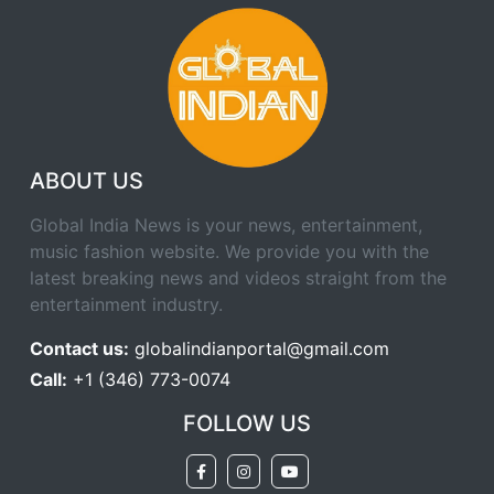
ABOUT US
Global India News is your news, entertainment,
music fashion website. We provide you with the
latest breaking news and videos straight from the
entertainment industry.
Contact us:
globalindianportal@gmail.com
Call:
+1 (346) 773-0074
FOLLOW US