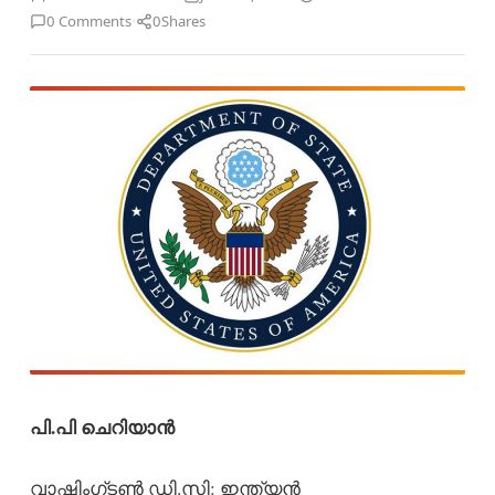
·
0 Comments
0
Shares
പി.പി ചെറിയാൻ
വാഷിംഗ്ടൺ ഡി.സി: ഇന്ത്യൻ