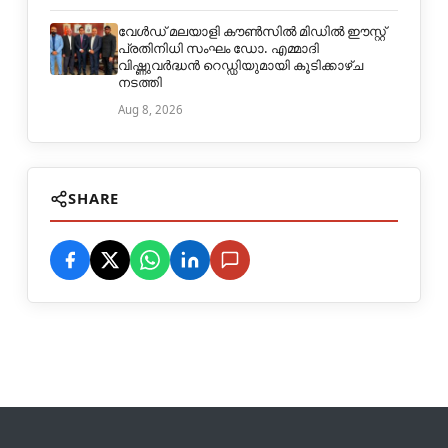
വേൾഡ് മലയാളി കൗൺസിൽ മിഡിൽ ഈസ്റ്റ്
പ്രതിനിധി സംഘം ഡോ. എമ്മാദി
വിഷ്ണുവർദ്ധൻ റെഡ്ഡിയുമായി കൂടിക്കാഴ്ച
നടത്തി
Aug 8, 2026
SHARE