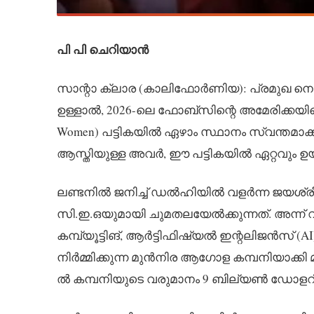
പി പി ചെറിയാൻ
സാന്റാ ക്ലാര (കാലിഫോർണിയ): പ്രമുഖ നെറ്റ്‌
ഉള്ളാൽ, 2026-ലെ ഫോബ്‌സിന്റെ അമേരിക്കയില
Women) പട്ടികയിൽ ഏഴാം സ്ഥാനം സ്വന്തമാ
ആസ്തിയുള്ള അവർ, ഈ പട്ടികയിൽ ഏറ്റവും ഉയർ
ലണ്ടനിൽ ജനിച്ച് ഡൽഹിയിൽ വളർന്ന ജയശ്രീ, 2
സി.ഇ.ഒയുമായി ചുമതലയേൽക്കുന്നത്. അന്ന് വരു
കമ്പ്യൂട്ടിങ്, ആർട്ടിഫിഷ്യൽ ഇന്റലിജൻസ് 
നിർമ്മിക്കുന്ന മുൻനിര ആഗോള കമ്പനിയാക്കി 
ൽ കമ്പനിയുടെ വരുമാനം 9 ബില്യൺ ഡോളറില