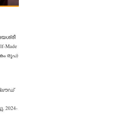
ജയശ്രീ
lf-Made
കം രൂപ)
ക്ലൗഡ്
. 2024-