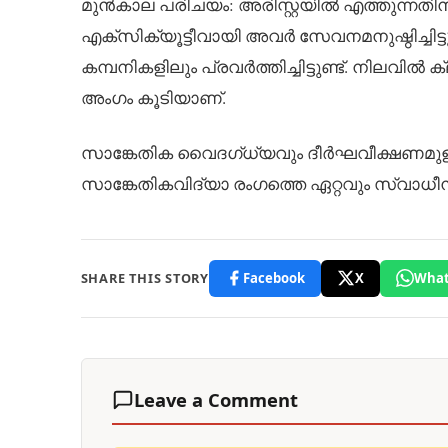
മുൻകാല പരിചയം: അരിസ്റ്റയിൽ എത്തുന്നതി
എക്സിക്യൂട്ടീവായി അവർ സേവനമനുഷ്ഠിച്ചിട
കമ്പനികളിലും പ്രവർത്തിച്ചിട്ടുണ്ട്. നിലവ
അംഗം കൂടിയാണ്.
സാങ്കേതിക വൈദഗ്ധ്യവും ദീർഘവീക്ഷണമുള
സാങ്കേതികവിദ്യാ രംഗത്തെ ഏറ്റവും സ്വാധീനമ
SHARE THIS STORY
Facebook
X
What
Leave a Comment