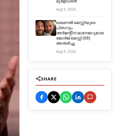
മുരളീധരൻ
Aug 9, 2026
ലയണൽ മെസ്സിയുടെ
പിതാവും
അർജന്റീന:മാനേജറുമായ
ജോർജ് മെസ്സി (68)
അന്തരിച്ചു
Aug 9, 2026
SHARE