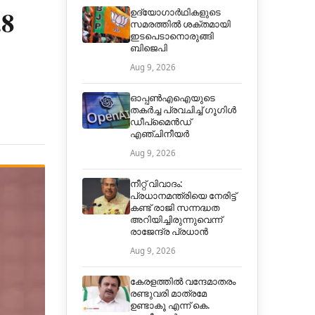
8
ഉദ്യോഗാർഥികളുടെ
സമരത്തിൽ ശക്തമായി
ഇടപെടാനൊരുങ്ങി
ബിജെപി
Aug 9, 2026
ഓപ്പൺഎഐയുടെ
തകർച്ച പ്രവചിച്ച് ഗൂഗിൾ
ഡീപ്മൈൻഡ്
എഞ്ചിനീയർ
Aug 9, 2026
നീറ്റ് വിവാദം:
പ്രധാനമന്ത്രിയെ നേരിട്ട്
കണ്ട് രാജി സന്നദ്ധത
അറിയിച്ചിരുന്നുവെന്ന്
രാജേന്ദ്ര പ്രധാൻ
Aug 9, 2026
കേരളത്തിൽ വന്ദേമാതരം
രണ്ടുവരി മാത്രമേ
ഉണ്ടാകൂ എന്ന് കെ.