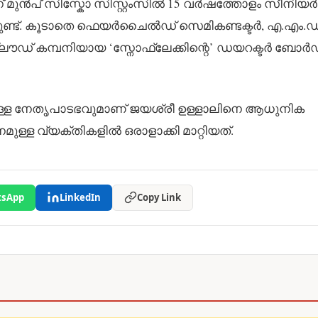
ന് മുൻപ് സിസ്കോ സിസ്റ്റംസിൽ 15 വർഷത്തോളം സീനിയർ
്ടുണ്ട്. കൂടാതെ ഫെയർചൈൽഡ് സെമികണ്ടക്ടർ, എ.എം.ഡ
ിൽ ക്ലൗഡ് കമ്പനിയായ ‘സ്നോഫ്ലേക്കിന്റെ’ ഡയറക്ടർ ബോർ
്ള നേതൃപാടഭവുമാണ് ജയശ്രീ ഉള്ളാലിനെ ആധുനിക
ുള്ള വ്യക്തികളിൽ ഒരാളാക്കി മാറ്റിയത്.
sApp
LinkedIn
Copy Link