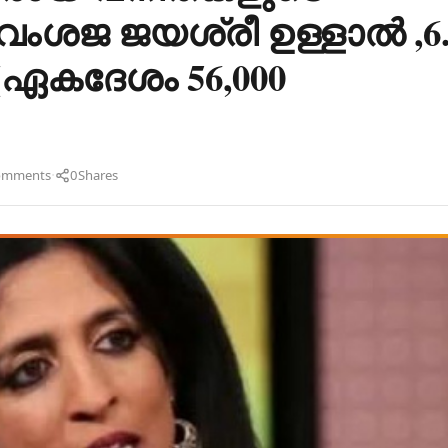
വംശജ ജയശ്രീ ഉള്ളാൽ ,6.
ഏകദേശം 56,000
)
·
omments
0
Shares