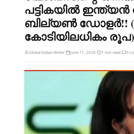
പട്ടികയിൽ ഇന്ത്യൻ 
ബില്യൺ ഡോളർ!! (
കോടിയിലധികം രൂപ
·
·
·
Global Indian Writer
June 11, 2026
1 min read
0 C