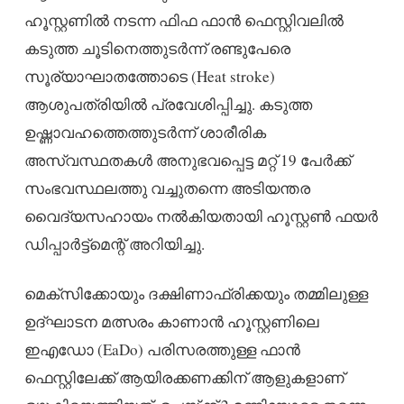
ഹൂസ്റ്റണിൽ നടന്ന ഫിഫ ഫാൻ ഫെസ്റ്റിവലിൽ
കടുത്ത ചൂടിനെത്തുടർന്ന് രണ്ടുപേരെ
സൂര്യാഘാതത്തോടെ (Heat stroke)
ആശുപത്രിയിൽ പ്രവേശിപ്പിച്ചു. കടുത്ത
ഉഷ്ണാവഹത്തെത്തുടർന്ന് ശാരീരിക
അസ്വസ്ഥതകൾ അനുഭവപ്പെട്ട മറ്റ് 19 പേർക്ക്
സംഭവസ്ഥലത്തു വച്ചുതന്നെ അടിയന്തര
വൈദ്യസഹായം നൽകിയതായി ഹൂസ്റ്റൺ ഫയർ
ഡിപ്പാർട്ട്മെന്റ് അറിയിച്ചു.
മെക്സിക്കോയും ദക്ഷിണാഫ്രിക്കയും തമ്മിലുള്ള
ഉദ്ഘാടന മത്സരം കാണാൻ ഹൂസ്റ്റണിലെ
ഇഎഡോ (EaDo) പരിസരത്തുള്ള ഫാൻ
ഫെസ്റ്റിലേക്ക് ആയിരക്കണക്കിന് ആളുകളാണ്