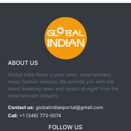
ABOUT US
Global India News is your news, entertainment,
music fashion website. We provide you with the
latest breaking news and videos straight from the
entertainment industry.
Contact us:
globalindianportal@gmail.com
Call:
+1 (346) 773-0074
FOLLOW US