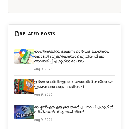
RELATED POSTS
യാത്രയ്ക്കിടെ ഭക്ഷണം ഓർഡർ ചെയ്യാം,
ഹോട്ടൽ ബുക്ക് ചെയ്യാം: പുതിയ ഫീച്ചർ
അവതരിപ്പിച്ച് ഗൂഗിൾ മാപ്‌സ്
Aug 9, 2026
ഉദ്യോഗാർഥികളുടെ സമരത്തിൽ ശക്തമായി
ഇടപെടാനൊരുങ്ങി ബിജെപി
Aug 9, 2026
ഓപ്പൺഎഐയുടെ തകർച്ച പ്രവചിച്ച് ഗൂഗിൾ
ഡീപ്മൈൻഡ് എഞ്ചിനീയർ
Aug 9, 2026