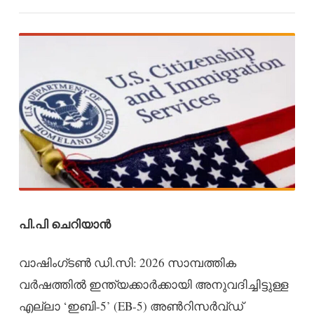
പി.പി ചെറിയാൻ
വാഷിംഗ്ടൺ ഡി.സി: 2026 സാമ്പത്തിക
വർഷത്തിൽ ഇന്ത്യക്കാർക്കായി അനുവദിച്ചിട്ടുള്ള
എല്ലാ ‘ഇബി-5’ (EB-5) അൺറിസർവ്ഡ്