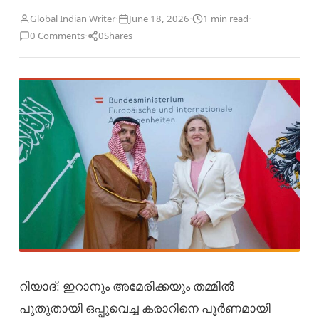
·
·
·
Global Indian Writer
June 18, 2026
1 min read
·
0 Comments
0
Shares
റിയാദ്​: ഇറാനും അമേരിക്കയും തമ്മിൽ
പുതുതായി ഒപ്പുവെച്ച കരാറിനെ പൂർണമായി