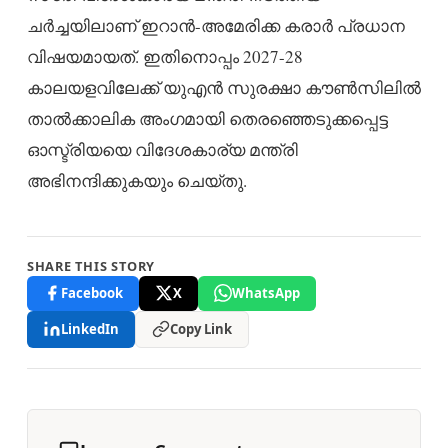
ചർച്ചയിലാണ് ഇറാൻ-അമേരിക്ക കരാർ പ്രധാന
വിഷയമായത്. ഇതിനൊപ്പം 2027-28
കാലയളവിലേക്ക് യുഎൻ സുരക്ഷാ കൗൺസിലിൽ
താൽക്കാലിക അംഗമായി തെരഞ്ഞെടുക്കപ്പെട്ട
ഓസ്ട്രിയയെ വിദേശകാര്യ മന്ത്രി
അഭിനന്ദിക്കുകയും ചെയ്തു.
SHARE THIS STORY
Facebook
X
WhatsApp
LinkedIn
Copy Link