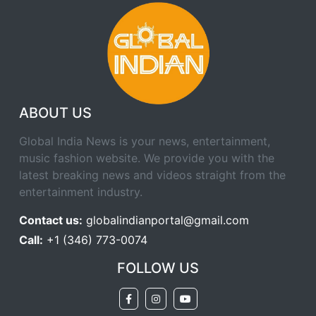
ABOUT US
Global India News is your news, entertainment,
music fashion website. We provide you with the
latest breaking news and videos straight from the
entertainment industry.
Contact us:
globalindianportal@gmail.com
Call:
+1 (346) 773-0074
FOLLOW US