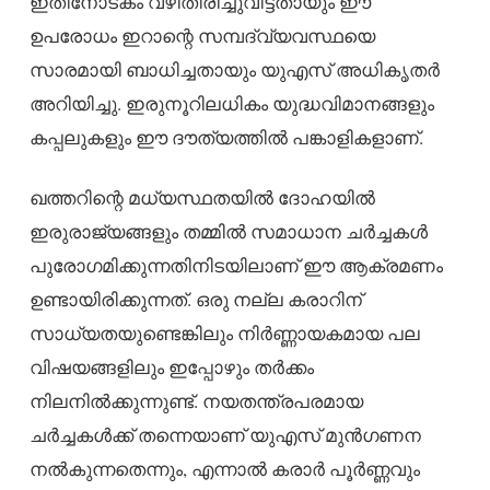
ഇതിനോടകം വഴിതിരിച്ചുവിട്ടതായും ഈ
ഉപരോധം ഇറാന്റെ സമ്പദ്‌വ്യവസ്ഥയെ
സാരമായി ബാധിച്ചതായും യുഎസ് അധികൃതർ
അറിയിച്ചു. ഇരുനൂറിലധികം യുദ്ധവിമാനങ്ങളും
കപ്പലുകളും ഈ ദൗത്യത്തിൽ പങ്കാളികളാണ്.
ഖത്തറിന്റെ മധ്യസ്ഥതയിൽ ദോഹയിൽ
ഇരുരാജ്യങ്ങളും തമ്മിൽ സമാധാന ചർച്ചകൾ
പുരോഗമിക്കുന്നതിനിടയിലാണ് ഈ ആക്രമണം
ഉണ്ടായിരിക്കുന്നത്. ഒരു നല്ല കരാറിന്
സാധ്യതയുണ്ടെങ്കിലും നിർണ്ണായകമായ പല
വിഷയങ്ങളിലും ഇപ്പോഴും തർക്കം
നിലനിൽക്കുന്നുണ്ട്. നയതന്ത്രപരമായ
ചർച്ചകൾക്ക് തന്നെയാണ് യുഎസ് മുൻഗണന
നൽകുന്നതെന്നും, എന്നാൽ കരാർ പൂർണ്ണവും