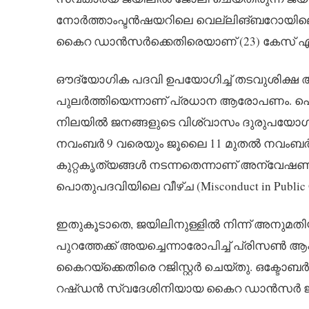
നോർത്താംപ്ടൻഷയറിലെ വെല്ലിങ്ബറോയില
കൈറ ഡാൻസർക്കെതിരെയാണ് (23) കേസ് എടുത്
ഔദ്യോഗിക പദവി ഉപയോഗിച്ച് തടവുശിക്ഷ അ
പുലർത്തിയെന്നാണ് പ്രധാന ആരോപണം. പൊ
നിലയിൽ ജനങ്ങളുടെ വിശ്വാസം ദുരുപയോഗം ച
നവംബർ 9 വരെയും ജൂലൈ 11 മുതൽ നവംബർ 9
കുറ്റകൃത്യങ്ങൾ നടന്നതെന്നാണ് അന്വേഷണ
പൊതുപദവിയിലെ വീഴ്ച (Misconduct in Public Off
ഇതുകൂടാതെ, ജയിലിനുള്ളിൽ നിന്ന് അനുമത
പുറത്തേക്ക് അയച്ചെന്നാരോപിച്ച് പ്രിസൺ ആക്
കൈറയ്ക്കെതിരെ റജിസ്റ്റർ ചെയ്തു. ഒക്ടോ
റഷ്ഡൻ സ്വദേശിനിയായ കൈറ ഡാൻസർ ജൂൺ 25