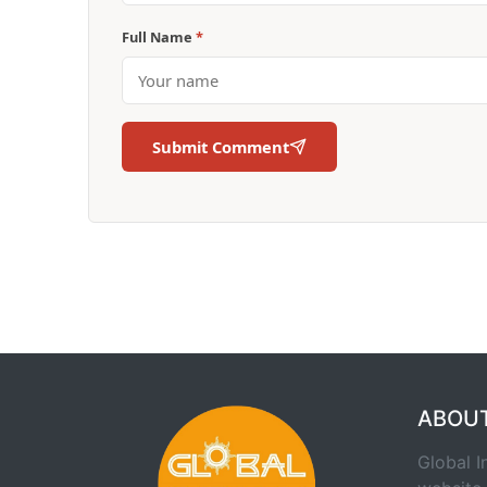
Full Name
*
Submit Comment
ABOU
Global I