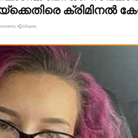
ക്കെതിരെ ക്രിമിനൽ കേ
·
omments
0
Shares