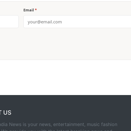
Email
*
T US
ndia News is your news, entertainment, music fashion