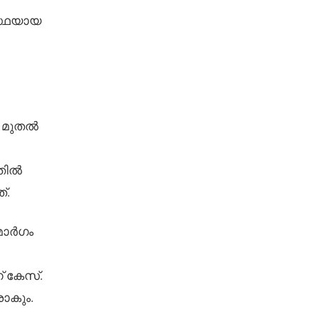
സ്ഥയായ
9 മുതൽ
്തിൽ
്.
മാർഗം
് കേസ്.
ാകും.