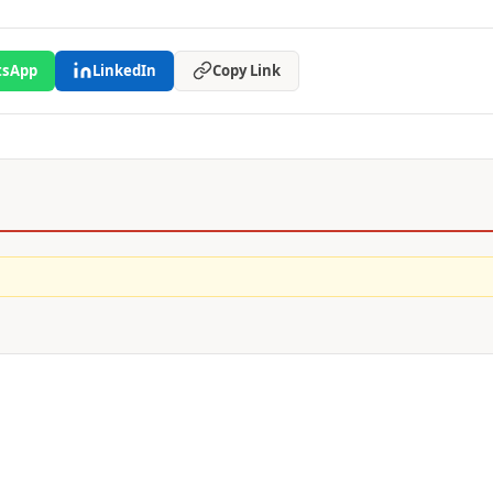
sApp
LinkedIn
Copy Link