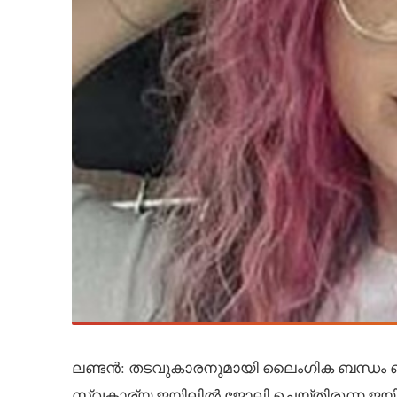
ലണ്ടൻ: തടവുകാരനുമായി ലൈംഗിക ബന്ധം ബന്ധ
സ്വകാര്യ ജയിലിൽ ജോലി ചെയ്തിരുന്ന ജയി