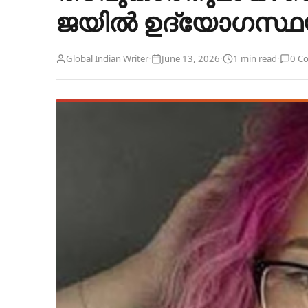
ജയിൽ ഉദ്യോഗസ്ഥയ്
·
·
·
Global Indian Writer
June 13, 2026
1 min read
0 C