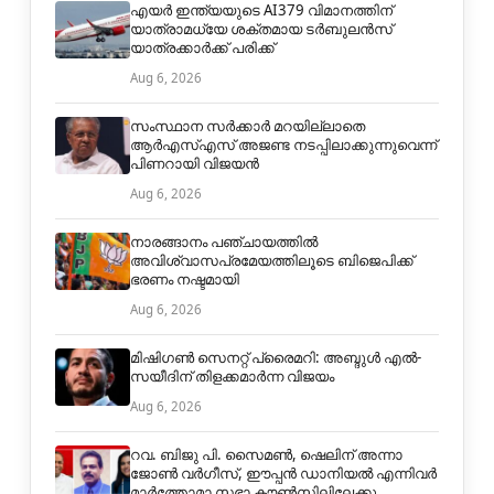
എയർ ഇന്ത്യയുടെ AI379 വിമാനത്തിന്
യാത്രാമധ്യേ ശക്തമായ ടർബുലൻസ്
യാത്രക്കാർക്ക് പരിക്ക്
Aug 6, 2026
സംസ്ഥാന സർക്കാർ മറയില്ലാതെ
ആർഎസ്എസ് അജണ്ട നടപ്പിലാക്കുന്നുവെന്ന്
പിണറായി വിജയൻ
Aug 6, 2026
നാരങ്ങാനം പഞ്ചായത്തില്‍
അവിശ്വാസപ്രമേയത്തിലൂടെ ബിജെപിക്ക്
ഭരണം നഷ്ടമായി
Aug 6, 2026
മിഷിഗൺ സെനറ്റ് പ്രൈമറി: അബ്ദുൾ എൽ-
സയീദിന് തിളക്കമാർന്ന വിജയം
Aug 6, 2026
റവ. ബിജു പി. സൈമൺ, ഷെലിന് അന്നാ
ജോൺ വർഗീസ്, ഈപ്പൻ ഡാനിയൽ എന്നിവർ
മാർത്തോമാ സഭാ കൗൺസിലിലേക്കു