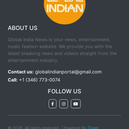
ABOUT US
Global India News is your news, entertainment,
music fashion website. We provide you with the
latest breaking news and videos straight from the
entertainment industry.
Contact us:
globalindianportal@gmail.com
Call:
+1 (346) 773-0074
FOLLOW US
© 2026. All rights reserved. | Powered By
Tisser