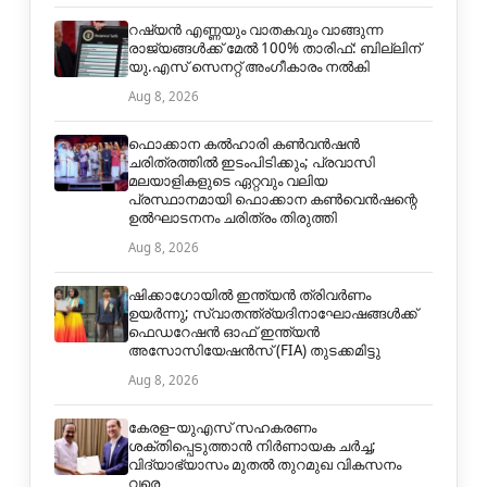
റഷ്യൻ എണ്ണയും വാതകവും വാങ്ങുന്ന
രാജ്യങ്ങൾക്ക് മേൽ 100% താരിഫ്: ബില്ലിന്
യു.എസ് സെനറ്റ് അംഗീകാരം നൽകി
Aug 8, 2026
ഫൊക്കാന കൽഹാരി കൺവൻഷൻ
ചരിത്രത്തിൽ ഇടംപിടിക്കും; പ്രവാസി
മലയാളികളുടെ ഏറ്റവും വലിയ
പ്രസ്ഥാനമായി ഫൊക്കാന കൺവെൻഷന്റെ
ഉൽഘാടനനം ചരിത്രം തിരുത്തി
Aug 8, 2026
ഷിക്കാഗോയിൽ ഇന്ത്യൻ ത്രിവർണം
ഉയർന്നു; സ്വാതന്ത്ര്യദിനാഘോഷങ്ങൾക്ക്
ഫെഡറേഷൻ ഓഫ് ഇന്ത്യൻ
അസോസിയേഷൻസ് (FIA) തുടക്കമിട്ടു
Aug 8, 2026
കേരള–യുഎസ് സഹകരണം
ശക്തിപ്പെടുത്താൻ നിർണായക ചർച്ച;
വിദ്യാഭ്യാസം മുതൽ തുറമുഖ വികസനം
വരെ