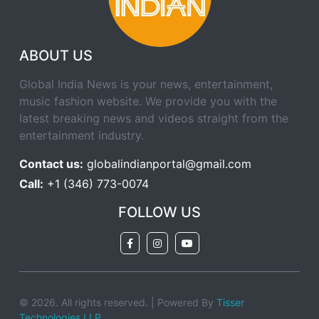
ABOUT US
Global India News is your news, entertainment,
music fashion website. We provide you with the
latest breaking news and videos straight from the
entertainment industry.
Contact us:
globalindianportal@gmail.com
Call:
+1 (346) 773-0074
FOLLOW US
© 2026. All rights reserved. | Powered By
Tisser
Technologies LLP