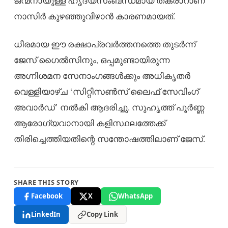
ജന്മനായുള്ള ഹൃദയസംബന്ധമായ തകരാറാണ്
നാസിർ കുഴഞ്ഞുവീഴാൻ കാരണമായത്.
ധീരമായ ഈ രക്ഷാപ്രവർത്തനത്തെ തുടർന്ന്
ജേസ് ഗൈൽസിനും, ഒപ്പമുണ്ടായിരുന്ന
അഗ്നിശമന സേനാംഗങ്ങൾക്കും അധികൃതർ
വെള്ളിയാഴ്ച ‘സിറ്റിസൺസ് ലൈഫ് സേവിംഗ്
അവാർഡ്’ നൽകി ആദരിച്ചു. സുഹൃത്ത് പൂർണ്ണ
ആരോഗ്യവാനായി കളിസ്ഥലത്തേക്ക്
തിരിച്ചെത്തിയതിന്റെ സന്തോഷത്തിലാണ് ജേസ്.
SHARE THIS STORY
Facebook
X
WhatsApp
LinkedIn
Copy Link