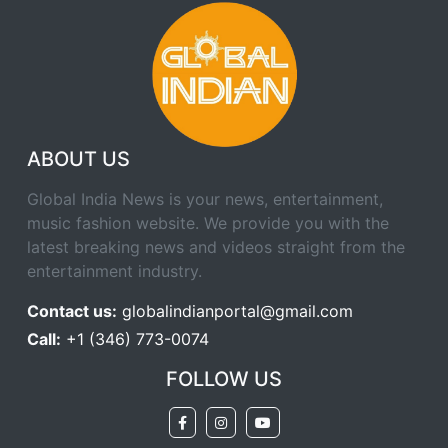
ABOUT US
Global India News is your news, entertainment,
music fashion website. We provide you with the
latest breaking news and videos straight from the
entertainment industry.
Contact us:
globalindianportal@gmail.com
Call:
+1 (346) 773-0074
FOLLOW US