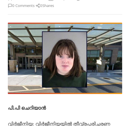
·
0 Comments
0
Shares
പി.പി ചെറിയാൻ
വിർജീനിയ: വിർജീനിയയിൽ തീവ്രപരിചരണ