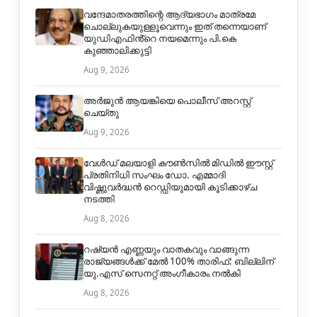
വന്ദേമാതരത്തിന്റെ ആദ്യഭാഗം മാത്രമേ
ചൊല്ലുകയുള്ളൂവെന്നും ഇത് തന്നെയാണ്
യുഡിഎഫിൻ്റെ നയമെന്നും പി.കെ
കുഞ്ഞാലിക്കുട്ടി
Aug 9, 2026
അർജുൻ ആയങ്കിയെ പൊലീസ് അറസ്റ്റ്
ചെയ്തു
Aug 9, 2026
വേൾഡ് മലയാളി കൗൺസിൽ മിഡിൽ ഈസ്റ്റ്
പ്രതിനിധി സംഘം ഡോ. എമ്മാദി
വിഷ്ണുവർദ്ധൻ റെഡ്ഡിയുമായി കൂടിക്കാഴ്ച
നടത്തി
Aug 8, 2026
റഷ്യൻ എണ്ണയും വാതകവും വാങ്ങുന്ന
രാജ്യങ്ങൾക്ക് മേൽ 100% താരിഫ്: ബില്ലിന്
യു.എസ് സെനറ്റ് അംഗീകാരം നൽകി
Aug 8, 2026