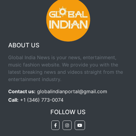
ABOUT US
Global India News is your news, entertainment,
music fashion website. We provide you with the
latest breaking news and videos straight from the
entertainment industry.
Contact us:
globalindianportal@gmail.com
Call:
+1 (346) 773-0074
FOLLOW US