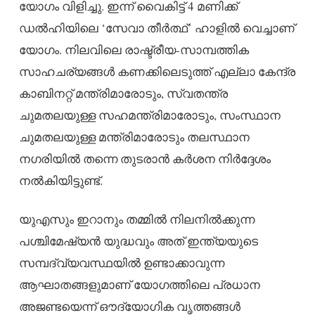
യോഗം വിളിച്ചു. ഇന്ന് വൈകിട്ട് 4 മണിക്ക്
ഡൽഹിയിലെ ‘സേവാ തീർത്ഥ്’ ഹാളിൽ വെച്ചാണ്
യോഗം. നിലവിലെ രാഷ്ട്രീയ-സാമ്പത്തിക
സാഹചര്യങ്ങൾ കണക്കിലെടുത്ത് എല്ലാ കേന്ദ്ര
കാബിനറ്റ് മന്ത്രിമാരോടും, സ്വതന്ത്ര
ചുമതലയുള്ള സഹമന്ത്രിമാരോടും, സംസ്ഥാന
ചുമതലയുള്ള മന്ത്രിമാരോടും തലസ്ഥാന
നഗരിയിൽ തന്നെ തുടരാൻ കർശന നിർദ്ദേശം
നൽകിയിട്ടുണ്ട്.
യുഎസും ഇറാനും തമ്മിൽ നിലനിൽക്കുന്ന
പശ്ചിമേഷ്യൻ യുദ്ധവും അത് ഇന്ത്യയുടെ
സമ്പദ്‌വ്യവസ്ഥയിൽ ഉണ്ടാക്കാവുന്ന
ആഘാതങ്ങളുമാണ് യോഗത്തിലെ പ്രധാന
അജണ്ടയെന്ന് ഔദ്യോഗിക വൃത്തങ്ങൾ