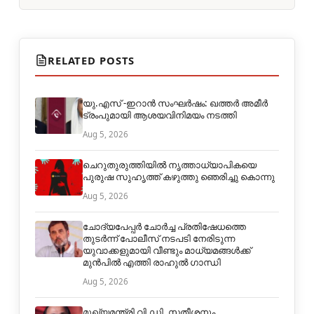
RELATED POSTS
യു.എസ് -ഇറാൻ സംഘർഷം: ഖത്തർ അമീർ
ട്രംപുമായി ആശയവിനിമയം നടത്തി
Aug 5, 2026
ചെറുതുരുത്തിയില്‍ നൃത്താധ്യാപികയെ
പുരുഷ സുഹൃത്ത് കഴുത്തു ഞെരിച്ചു കൊന്നു
Aug 5, 2026
ചോദ്യപേപ്പർ ചോർച്ച പ്രതിഷേധത്തെ
തുടർന്ന് പോലീസ് നടപടി നേരിടുന്ന
യുവാക്കളുമായി വീണ്ടും മാധ്യമങ്ങൾക്ക്
മുൻപിൽ എത്തി രാഹുൽ ഗാന്ധി
Aug 5, 2026
മുഖ്യമന്ത്രി വി.ഡി. സതീശനും