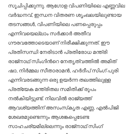
സൂചിപ്പിക്കുന്നു. ആഗോള വിപണിയിലെ എണ്ണവില
വർദ്ധനവ്, ഇന്ധന വിതരണ ശൃംഖലയിലുണ്ടായ
തടസങ്ങൾ, വിപണിയിലെ പണപ്പെരുപ്പം
എന്നിവയെല്ലാം സർക്കാർ അതീവ
ഗൗരവത്തോടെയാണ് നിരീക്ഷിക്കുന്നത്. ഈ
പ്രതിസന്ധി നേരിടാൻ പ്രതിരോധ മന്ത്രി
രാജ്‌നാഥ് സിംഗിന്‍റെ നേതൃത്വത്തിൽ അമിത്
ഷാ, നിർമ്മല സീതാരാമൻ, ഹർദീപ് സിംഗ് പുരി
എന്നിവരടങ്ങുന്ന ഒരു ഉയർന്ന തലത്തിലുള്ള
പ്രത്യേക മന്ത്രിതല സമിതിക്ക് രൂപം
നൽകിയിട്ടുണ്ട്. നിലവിൽ രാജ്യത്ത്
ആവശ്യത്തിന് അസംസ്‌കൃത എണ്ണ, എൽപിജി
ശേഖരമുണ്ടെന്നും ആശങ്കപ്പെടേണ്ട
സാഹചര്യമില്ലെന്നും രാജ്‌നാഥ് സിംഗ്