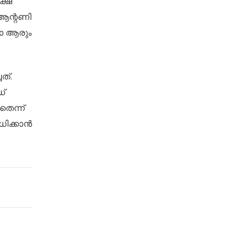
ക്ഷ
 ആന്റണി
ോ ആരും
ത്.
്
തെന്ന്
ധിക്കാൻ