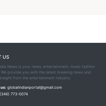
T US
ndia News is your news, entertainment, music fashion
 We provide you with the latest breaking news and
traight from the entertainment industry.
 us:
globalindianportal@gmail.com
 (346) 773-0074