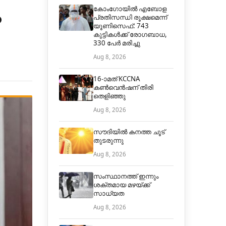
ം
കോംഗോയിൽ എബോള
പ്രതിസന്ധി രൂക്ഷമെന്ന്
യൂണിസെഫ്: 743
കുട്ടികൾക്ക് രോഗബാധ,
330 പേർ മരിച്ചു
Aug 8, 2026
16-ാമത് KCCNA
കൺവെൻഷന് തിരി
തെളിഞ്ഞു
Aug 8, 2026
സൗദിയിൽ കനത്ത ചൂട്
തുടരുന്നു
Aug 8, 2026
സംസ്ഥാനത്ത് ഇന്നും
ശക്തമായ മഴയ്ക്ക്
സാധ്യത
Aug 8, 2026