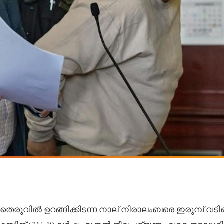
 തെരുവിൽ ഉറങ്ങിക്കിടന്ന നാല് നിരാലംബരെ ഇരുമ്പ് വടി