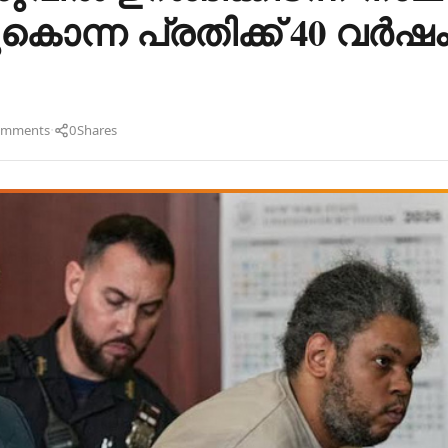
കൊന്ന പ്രതിക്ക് 40 വർഷ
·
omments
0
Shares