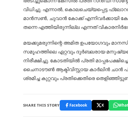
അടിച്ചുകൊന്ന കേസിൽ പ്രതി റാൻഡി സാന്റോ
വിധിച്ചു. എന്നാൽ, കൊലചെയ്യപ്പെട്ട ഫ്
മാൻസൺ, ചുവാൻ കോക്ക് എന്നിവർക്കായി ക
തന്നെ എത്തിയിരുന്നില്ല എന്നത് വികാരനിർഭര
മയക്കുമരുന്നിന്റെ അമിത ഉപയോഗവും മാനസിക
സമൂഹത്തിലെ ഏറ്റവും ദുർബലരായ മനുഷ്യരെയ
നിരീക്ഷിച്ചു. കോടതിയിൽ പ്രതി മാപ്പപേക്ഷിച
ചൈനാടൗൺ ആക്ടിവിസ്റ്റായ കാർലിൻ ചാൻ പ്രതി
ശ്രമിച്ച കുറ്റവും പ്രതിക്കെതിരെ തെളിഞ്ഞിട്ടുണ്ട
SHARE THIS STORY
Facebook
X
What