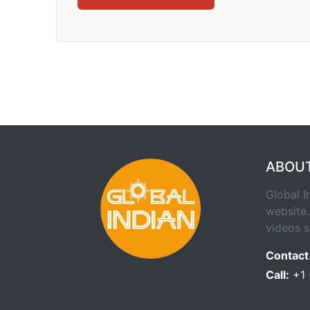
ABOU
Global I
website.
videos s
Contact
Call:
+1