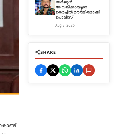
അർജുൻ
ആയങ്കിക്കായുള്ള
തെരച്ചിൽ ഊർജിതമാക്കി
പൊലീസ്
Aug 8, 2026
SHARE
കൊണ്ട്