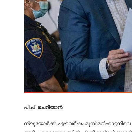
പി.പി ചെറിയാൻ
ന്യൂയോർക്ക്: ഏഴ് വർഷം മുമ്പ് മൻഹാട്ടനിലെ