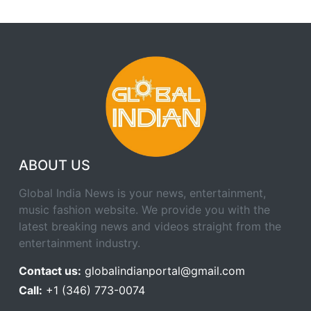
ABOUT US
Global India News is your news, entertainment,
music fashion website. We provide you with the
latest breaking news and videos straight from the
entertainment industry.
Contact us:
globalindianportal@gmail.com
Call:
+1 (346) 773-0074