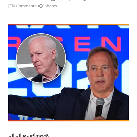
·
0 Comments
0
Shares
പി.പി ചെറിയാൻ