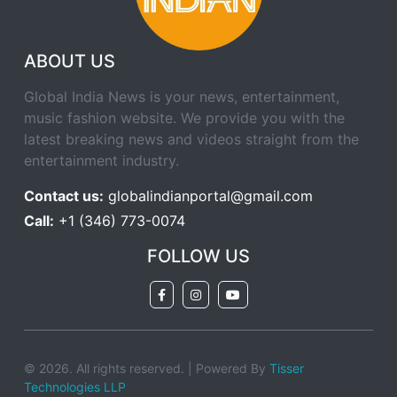
ABOUT US
Global India News is your news, entertainment,
music fashion website. We provide you with the
latest breaking news and videos straight from the
entertainment industry.
Contact us:
globalindianportal@gmail.com
Call:
+1 (346) 773-0074
FOLLOW US
© 2026. All rights reserved. | Powered By
Tisser
Technologies LLP