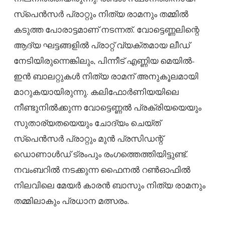
സ്പെൻസർ പ്രാറ്റും നിത്യ രാമനും തമ്മിൽ
കടുത്ത പോരാട്ടമാണ് നടന്നത്. വോട്ടെണ്ണലിന്റെ
ആദ്യ ഘട്ടങ്ങളിൽ പ്രാറ്റ് വ്യക്തമായ ലീഡ്
നേടിയിരുന്നെങ്കിലും, പിന്നീട് എണ്ണിയ മെയിൽ-
ഇൻ ബാലറ്റുകൾ നിത്യ രാമന് അനുകൂലമായി
മാറുകയായിരുന്നു. കലിഫോർണിയയിലെ
നീണ്ടുനിൽക്കുന്ന വോട്ടെണ്ണൽ പ്രക്രിയയെയും
സുതാര്യതയെയും ചോദ്യം ചെയ്ത്
സ്പെൻസർ പ്രാറ്റും മുൻ പ്രസിഡന്റ്
ഡൊണാൾഡ് ട്രംപും രംഗത്തെത്തിയിട്ടുണ്ട്.
നവംബറിൽ നടക്കുന്ന ഫൈനൽ റൺഓഫിൽ
നിലവിലെ മേയർ കാരൻ ബാസും നിത്യ രാമനും
തമ്മിലാകും പ്രധാന മത്സരം.