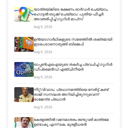
യാത്രയ്ക്കിടെ ഭക്ഷണം ഓർഡർ ചെയ്യാം,
ഹോട്ടൽ ബുക്ക് ചെയ്യാം: പുതിയ ഫീച്ചർ
അവതരിപ്പിച്ച് ഗൂഗിൾ മാപ്‌സ്
Aug 9, 2026
ഉദ്യോഗാർഥികളുടെ സമരത്തിൽ ശക്തമായി
ഇടപെടാനൊരുങ്ങി ബിജെപി
Aug 9, 2026
ഓപ്പൺഎഐയുടെ തകർച്ച പ്രവചിച്ച് ഗൂഗിൾ
ഡീപ്മൈൻഡ് എഞ്ചിനീയർ
Aug 9, 2026
നീറ്റ് വിവാദം: പ്രധാനമന്ത്രിയെ നേരിട്ട് കണ്ട്
രാജി സന്നദ്ധത അറിയിച്ചിരുന്നുവെന്ന്
രാജേന്ദ്ര പ്രധാൻ
Aug 9, 2026
കേരളത്തിൽ വന്ദേമാതരം രണ്ടുവരി മാത്രമേ
ഉണ്ടാകൂ എന്ന് കെ. മുരളീധരൻ