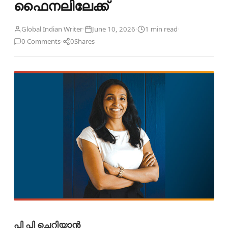
ഫൈനലിലേക്ക്
·
·
·
Global Indian Writer
June 10, 2026
1 min read
·
0 Comments
0
Shares
പി പി ചെറിയാൻ