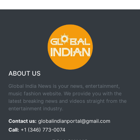
ABOUT US
Global India News is your news, entertainment,
music fashion website. We provide you with the
latest breaking news and videos straight from the
entertainment industry.
Contact us:
globalindianportal@gmail.com
Call:
+1 (346) 773-0074