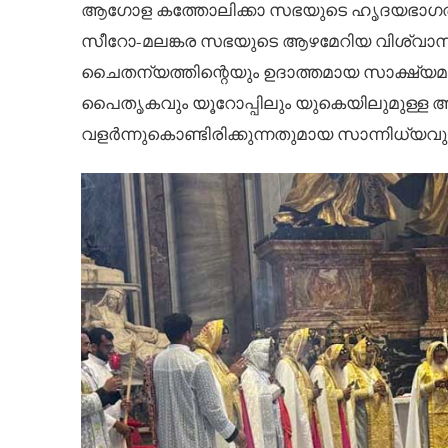
ആഗോള കത്തോലിക്കാ സഭയുടെ ഹൃദയഭാഗത്ത്
സീറോ-മലങ്കര സഭയുടെ ആഴമേറിയ വിശ്വാസത്ത
ചൈതന്യത്തിന്റെയും ഉദാത്തമായ സാക്ഷ്യമ
പൈതൃകവും യൂറോപ്പിലും യുകെയിലുമുള്ള 
വളർന്നുകൊണ്ടിരിക്കുന്നതുമായ സാന്നിധ്യവു