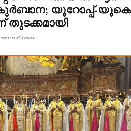
ധ കുർബാന; യൂറോപ്പ്-യുകെ
 തുടക്കമായി
·
omments
0
Shares