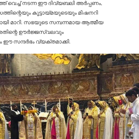
 വെച്ച് നടന്ന ഈ ദിവ്യബലി അർപ്പണം,
ിന്റെയും കൂട്ടായ്മയുടെയും മിഷനറി
ായി മാറി. സഭയുടെ സമ്പന്നമായ ആത്മീയ
അതിന്റെ ഊർജ്ജസ്വലവും
ം ഈ സന്ദർഭം വ്യക്തമാക്കി.