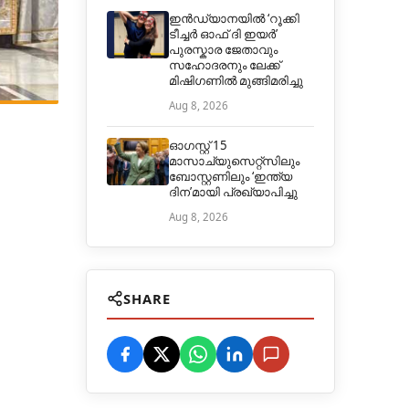
ഇൻഡ്യാനയിൽ ‘റൂക്കി
ടീച്ചർ ഓഫ് ദി ഇയർ’
പുരസ്കാര ജേതാവും
സഹോദരനും ലേക്ക്
മിഷിഗണിൽ മുങ്ങിമരിച്ചു
Aug 8, 2026
ഓഗസ്റ്റ് 15
മാസാച്യുസെറ്റ്‌സിലും
ബോസ്റ്റണിലും ‘ഇന്ത്യ
ദിന’മായി പ്രഖ്യാപിച്ചു
Aug 8, 2026
SHARE