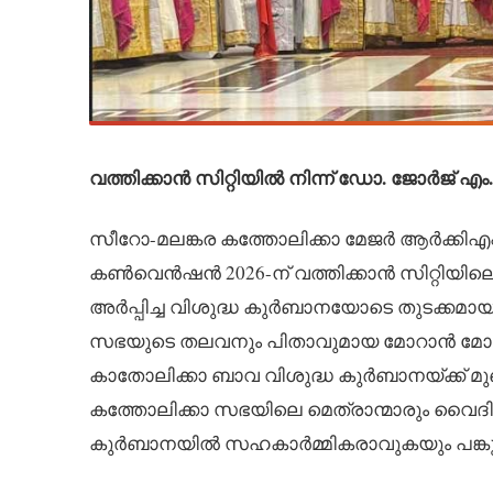
വത്തിക്കാൻ സിറ്റിയിൽ നിന്ന് ഡോ. ജോർജ് എം.
സീറോ-മലങ്കര കത്തോലിക്കാ മേജർ ആർക്കിഎപ്
കൺവെൻഷൻ 2026-ന് വത്തിക്കാൻ സിറ്റിയില
അർപ്പിച്ച വിശുദ്ധ കുർബാനയോടെ തുടക്കമായ
സഭയുടെ തലവനും പിതാവുമായ മോറാൻ മോർ
കാതോലിക്കാ ബാവ വിശുദ്ധ കുർബാനയ്ക്ക് മുഖ
കത്തോലിക്കാ സഭയിലെ മെത്രാന്മാരും വൈദ
കുർബാനയിൽ സഹകാർമ്മികരാവുകയും പങ്കു