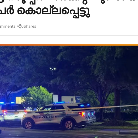
േർ കൊല്ലപ്പെട്ടു
·
omments
0
Shares