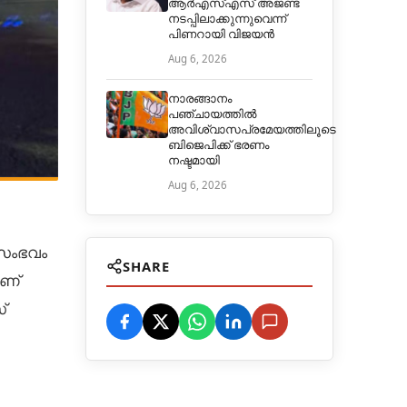
ആർഎസ്എസ് അജണ്ട
നടപ്പിലാക്കുന്നുവെന്ന്
പിണറായി വിജയൻ
Aug 6, 2026
നാരങ്ങാനം
പഞ്ചായത്തില്‍
അവിശ്വാസപ്രമേയത്തിലൂടെ
ബിജെപിക്ക് ഭരണം
നഷ്ടമായി
Aug 6, 2026
 സംഭവം
SHARE
ാണ്
്