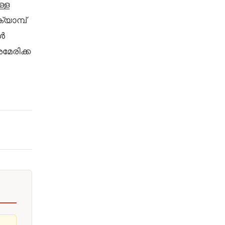
ള്ള
യാമ്പ്
ങൾ
മേരിക്ക