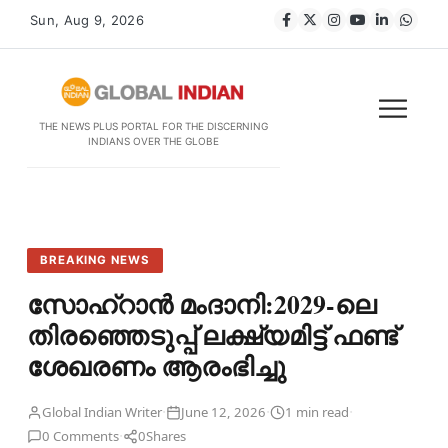
Sun, Aug 9, 2026
THE NEWS PLUS PORTAL FOR THE DISCERNING
INDIANS OVER THE GLOBE
BREAKING NEWS
സോഹ്‌റാൻ മംദാനി:2029-ലെ
തിരഞ്ഞെടുപ്പ് ലക്ഷ്യമിട്ട് ഫണ്ട്
ശേഖരണം ആരംഭിച്ചു
·
·
·
Global Indian Writer
June 12, 2026
1 min read
·
0 Comments
0
Shares