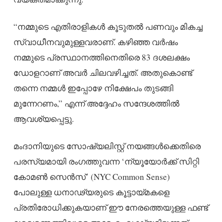
“നമ്മുടെ എതിരാളികൾ കൂടുതൽ പണവും മികച്ച
സ്വാധീനവുമുള്ളവരാണ്. കഴിഞ്ഞ വർഷം
നമ്മുടെ പ്രസ്ഥാനത്തിനെതിരെ 83 ദശലക്ഷം
ഡോളറാണ് അവർ ചിലവഴിച്ചത്. അതുകൊണ്ട്
തന്നെ നമ്മൾ ഇപ്പോഴേ നിക്ഷേപം തുടങ്ങി
മുന്നേറണം,” എന്ന് അദ്ദേഹം സന്ദേശത്തിൽ
ആവശ്യപ്പെട്ടു.
മംദാനിയുടെ സോഷ്യലിസ്റ്റ് നയങ്ങൾക്കെതിരെ
പരസ്യമായി രംഗത്തുവന്ന ‘ന്യൂയോർക്ക് സിറ്റി
കോമൺ സെൻസ്’ (NYC Common Sense)
പോലുള്ള ധനാഢ്യരുടെ കൂട്ടായ്മകളെ
പ്രതിരോധിക്കുകയാണ് ഈ നേരത്തെയുള്ള ഫണ്ട്