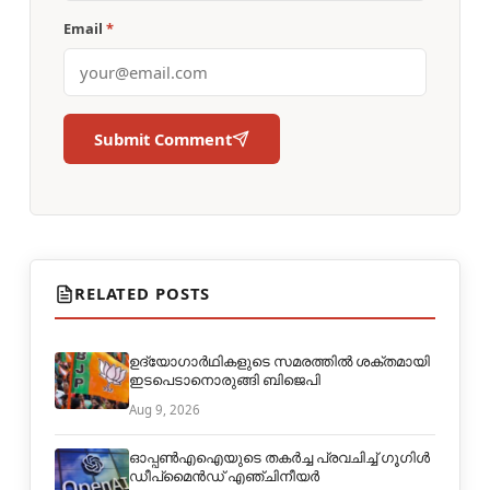
Email
*
Submit Comment
RELATED POSTS
ഉദ്യോഗാർഥികളുടെ സമരത്തിൽ ശക്തമായി
ഇടപെടാനൊരുങ്ങി ബിജെപി
Aug 9, 2026
ഓപ്പൺഎഐയുടെ തകർച്ച പ്രവചിച്ച് ഗൂഗിൾ
ഡീപ്മൈൻഡ് എഞ്ചിനീയർ