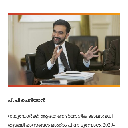
പി.പി ചെറിയാൻ
ന്യൂയോർക്ക്: ആദ്യ ഔദ്യോഗിക കാലാവധി
തുടങ്ങി മാസങ്ങൾ മാത്രം പിന്നിടുമ്പോൾ, 2029-