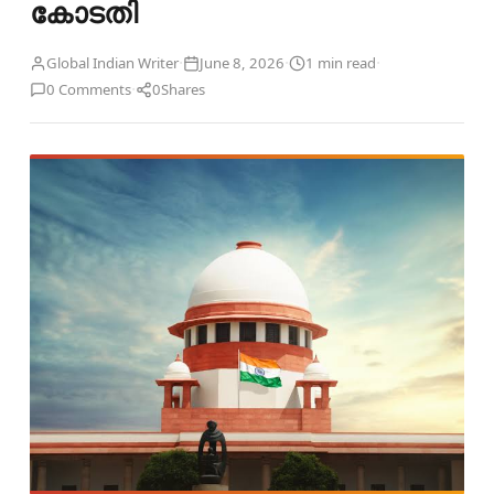
കോടതി
·
·
·
Global Indian Writer
June 8, 2026
1 min read
·
0 Comments
0
Shares