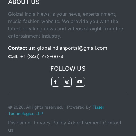
ABOUT US
Global India News is your news, entertainment,
music fashion website. We provide you with the
latest breaking news and videos straight from the
entertainment industry.
Contact us:
globalindianportal@gmail.com
Call:
+1 (346) 773-0074
FOLLOW US
© 2026. All rights reserved. | Powered By
Tisser
Technologies LLP
Disclaimer
Privacy Policy
Advertisement
Contact
us