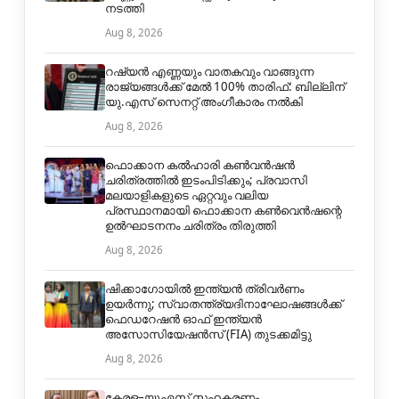
നടത്തി
Aug 8, 2026
റഷ്യൻ എണ്ണയും വാതകവും വാങ്ങുന്ന
രാജ്യങ്ങൾക്ക് മേൽ 100% താരിഫ്: ബില്ലിന്
യു.എസ് സെനറ്റ് അംഗീകാരം നൽകി
Aug 8, 2026
ഫൊക്കാന കൽഹാരി കൺവൻഷൻ
ചരിത്രത്തിൽ ഇടംപിടിക്കും; പ്രവാസി
മലയാളികളുടെ ഏറ്റവും വലിയ
പ്രസ്ഥാനമായി ഫൊക്കാന കൺവെൻഷന്റെ
ഉൽഘാടനനം ചരിത്രം തിരുത്തി
Aug 8, 2026
ഷിക്കാഗോയിൽ ഇന്ത്യൻ ത്രിവർണം
ഉയർന്നു; സ്വാതന്ത്ര്യദിനാഘോഷങ്ങൾക്ക്
ഫെഡറേഷൻ ഓഫ് ഇന്ത്യൻ
അസോസിയേഷൻസ് (FIA) തുടക്കമിട്ടു
Aug 8, 2026
കേരള–യുഎസ് സഹകരണം