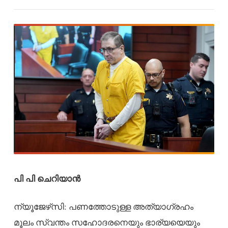
പി പി ചെറിയാൻ
ന്യൂജേഴ്‌സി: പണത്തോടുള്ള അത്യാഗ്രഹം
മൂലം സ്വന്തം സഹോദരനെയും ഭാര്യയെയും