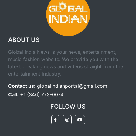
ABOUT US
Global India News is your news, entertainment,
music fashion website. We provide you with the
latest breaking news and videos straight from the
entertainment industry.
Contact us:
globalindianportal@gmail.com
Call:
+1 (346) 773-0074
FOLLOW US