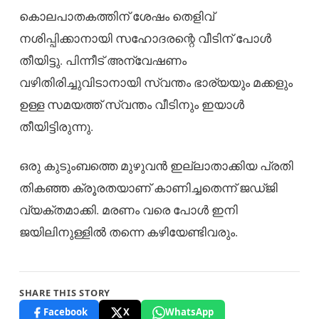
കൊലപാതകത്തിന് ശേഷം തെളിവ്
നശിപ്പിക്കാനായി സഹോദരന്റെ വീടിന് പോൾ
തീയിട്ടു. പിന്നീട് അന്വേഷണം
വഴിതിരിച്ചുവിടാനായി സ്വന്തം ഭാര്യയും മക്കളും
ഉള്ള സമയത്ത് സ്വന്തം വീടിനും ഇയാൾ
തീയിട്ടിരുന്നു.
ഒരു കുടുംബത്തെ മുഴുവൻ ഇല്ലാതാക്കിയ പ്രതി
തികഞ്ഞ ക്രൂരതയാണ് കാണിച്ചതെന്ന് ജഡ്ജി
വ്യക്തമാക്കി. മരണം വരെ പോൾ ഇനി
ജയിലിനുള്ളിൽ തന്നെ കഴിയേണ്ടിവരും.
SHARE THIS STORY
Facebook
X
WhatsApp