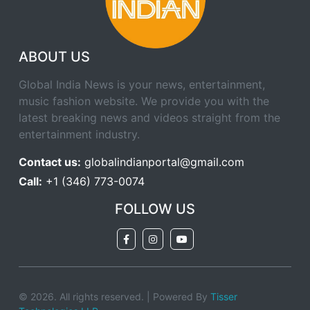
ABOUT US
Global India News is your news, entertainment,
music fashion website. We provide you with the
latest breaking news and videos straight from the
entertainment industry.
Contact us:
globalindianportal@gmail.com
Call:
+1 (346) 773-0074
FOLLOW US
© 2026. All rights reserved. | Powered By
Tisser