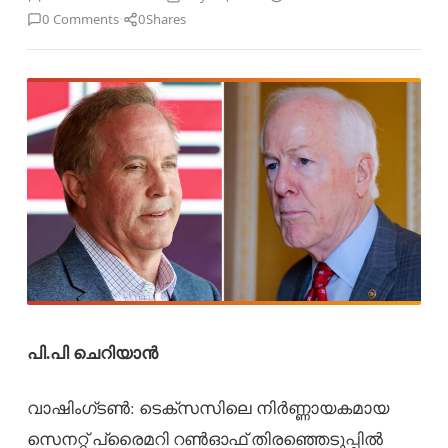
·
0 Comments
0
Shares
പി.പി ചെറിയാൻ
വാഷിംഗ്ടൺ: ടെക്സസിലെ നിർണ്ണായകമായ
സെനറ്റ് പ്രൈമറി റൺഓഫ് തിരഞ്ഞെടുപ്പിൽ