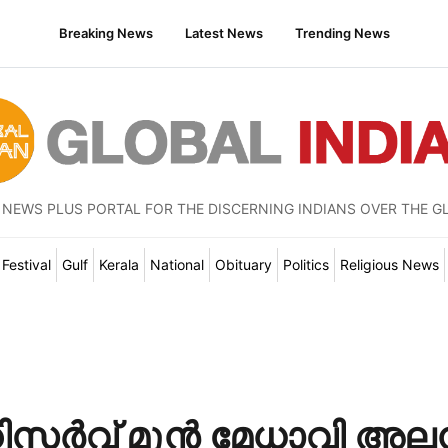
Breaking News
Latest News
Trending News
 NEWS PLUS PORTAL FOR THE DISCERNING INDIANS OVER THE G
Festival
Gulf
Kerala
National
Obituary
Politics
Religious News
സർവ് മുൻ മേധാവി അല