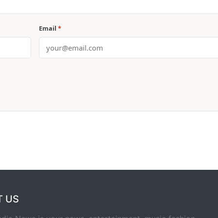
Email
*
T US