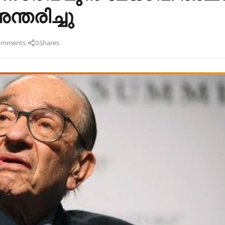
്തരിച്ചു
·
omments
0
Shares