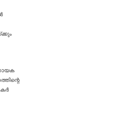
ൽ
്കും
ർണായക
്തിന്റെ
ശകർ