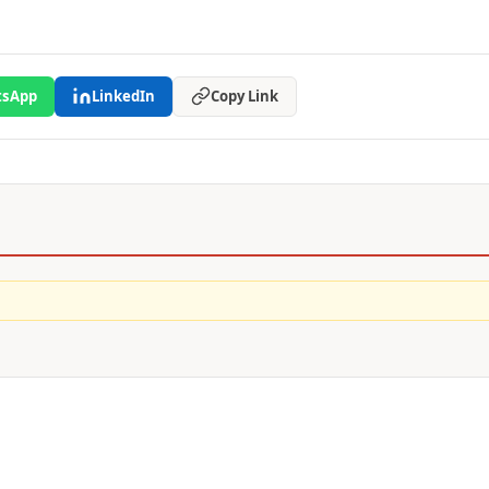
sApp
LinkedIn
Copy Link