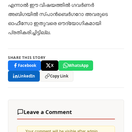
എന്നാൽ ഈ വിഷയത്തിൽ ഗവർണർ
അബിഗയിൽ സ്പാൻബെർഗറോ അവരുടെ
ഓഫീസോ ഇതുവരെ ഔദ്യോഗികമായി
പ്രതികരിച്ചിട്ടില്ല.
SHARE THIS STORY
Facebook
X
WhatsApp
LinkedIn
Copy Link
Leave a Comment
Your comment will be visible after admin