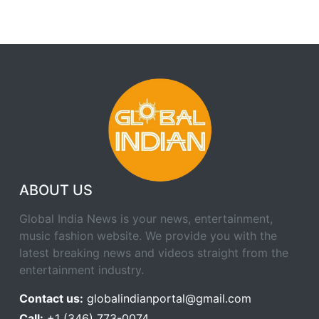
ABOUT US
Global India News is your news, entertainment,
music fashion website. We provide you with the
latest breaking news and videos straight from the
entertainment industry.
Contact us:
globalindianportal@gmail.com
Call:
+1 (346) 773-0074