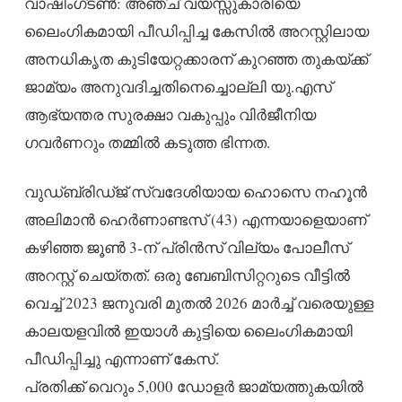
വാഷിംഗ്ടൺ: അഞ്ച് വയസ്സുകാരിയെ
ലൈംഗികമായി പീഡിപ്പിച്ച കേസിൽ അറസ്റ്റിലായ
അനധികൃത കുടിയേറ്റക്കാരന് കുറഞ്ഞ തുകയ്ക്ക്
ജാമ്യം അനുവദിച്ചതിനെച്ചൊല്ലി യു.എസ്
ആഭ്യന്തര സുരക്ഷാ വകുപ്പും വിർജീനിയ
ഗവർണറും തമ്മിൽ കടുത്ത ഭിന്നത.
വുഡ്ബ്രിഡ്ജ് സ്വദേശിയായ ഹൊസെ നഹൂൻ
അലിമാൻ ഹെർണാണ്ടസ് (43) എന്നയാളെയാണ്
കഴിഞ്ഞ ജൂൺ 3-ന് പ്രിൻസ് വില്യം പോലീസ്
അറസ്റ്റ് ചെയ്തത്. ഒരു ബേബിസിറ്ററുടെ വീട്ടിൽ
വെച്ച് 2023 ജനുവരി മുതൽ 2026 മാർച്ച് വരെയുള്ള
കാലയളവിൽ ഇയാൾ കുട്ടിയെ ലൈംഗികമായി
പീഡിപ്പിച്ചു എന്നാണ് കേസ്.
പ്രതിക്ക് വെറും 5,000 ഡോളർ ജാമ്യത്തുകയിൽ