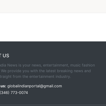
T US
ndia News is your news, entertainment, music fashion
 We provide you with the latest breaking news and
traight from the entertainment industry.
 us:
globalindianportal@gmail.com
 (346) 773-0074