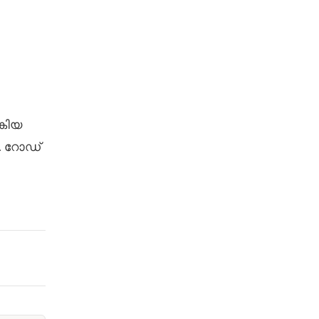
ൽകിയ
ു. റോഡ്