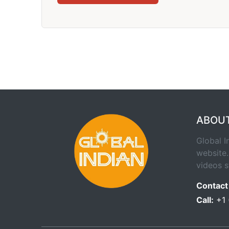
ABOU
Global I
website.
videos s
Contact
Call:
+1