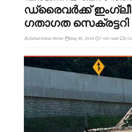
ഡ്രൈവർക്ക് ഇംഗ്ലീ
ഗതാഗത സെക്രട്ടറി
·
·
·
Global Indian Writer
May 30, 2026
1 min read
0 C