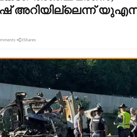
ഷ് അറിയില്ലെന്ന് യുഎസ
·
omments
0
Shares