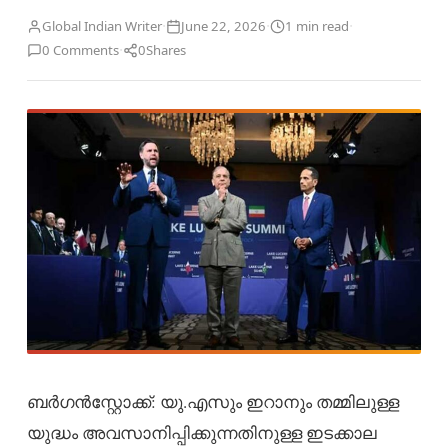
·
·
·
Global Indian Writer
June 22, 2026
1 min read
·
0 Comments
0
Shares
ബർഗൻസ്റ്റോക്ക്: യു.എസും ഇറാനും തമ്മിലുള്ള
യുദ്ധം അവസാനിപ്പിക്കുന്നതിനുള്ള ഇടക്കാല