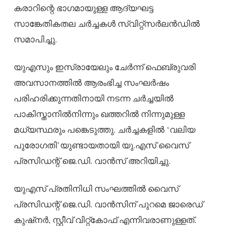
കരാറിന്റെ ഭാഗമായുള്ള ആദ്യഘട്ട
സാങ്കേതികതല ചർച്ചകൾ സ്വിറ്റ്സർലൻഡിൽ
സമാപിച്ചു.
യുഎസും ഇസ്രായേലും ചേർന്ന് ഫെബ്രുവരി
അവസാനത്തിൽ ആരംഭിച്ച സംഘർഷം
പരിഹരിക്കുന്നതിനായി നടന്ന ചർച്ചയിൽ
പാകിസ്താനിൽനിന്നും ഖത്തറിൽ നിന്നുമുള്ള
മധ്യസ്ഥരും പങ്കെടുത്തു. ചർച്ചകളിൽ ‘വലിയ
പുരോഗതി’യുണ്ടായതായി യു.എസ് വൈസ്
പ്രസിഡന്റ് ജെ.ഡി. വാൻസ് അറിയിച്ചു.
യുഎസ് പ്രതിനിധി സംഘത്തിൽ വൈസ്
പ്രസിഡന്റ് ജെ.ഡി. വാൻസിന് പുറമെ ജാരെഡ്
കുഷ്നർ, സ്റ്റീവ് വിറ്റ്കോഫ് എന്നിവരാണുള്ളത്.