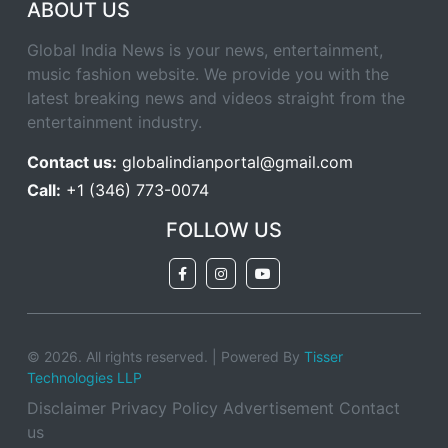
ABOUT US
Global India News is your news, entertainment,
music fashion website. We provide you with the
latest breaking news and videos straight from the
entertainment industry.
Contact us:
globalindianportal@gmail.com
Call:
+1 (346) 773-0074
FOLLOW US
© 2026. All rights reserved. | Powered By
Tisser
Technologies LLP
Disclaimer
Privacy Policy
Advertisement
Contact
us