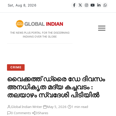
Sat, Aug 8, 2026
THE NEWS PLUS PORTAL FOR THE DISCERNING
INDIANS OVER THE GLOBE
CRIME
വൈക്കത്ത് ഡ്രൈ ഡേ ദിവസം
അനധികൃത മദ്യ കച്ചവടം :
തലയാഴം സ്വദേശി പിടിയിൽ
·
·
·
Global Indian Writer
May 5, 2026
1 min read
·
0 Comments
0
Shares