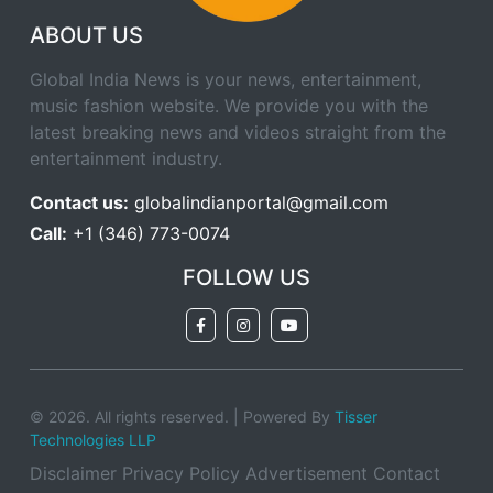
ABOUT US
Global India News is your news, entertainment,
music fashion website. We provide you with the
latest breaking news and videos straight from the
entertainment industry.
Contact us:
globalindianportal@gmail.com
Call:
+1 (346) 773-0074
FOLLOW US
© 2026. All rights reserved. | Powered By
Tisser
Technologies LLP
Disclaimer
Privacy Policy
Advertisement
Contact