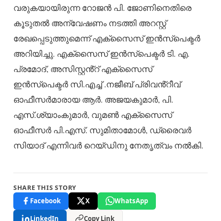
വരുകയായിരുന്ന റോജൻ പി. ജോണിനെതിരെ
കൂടുതൽ അന്വേഷണം നടത്തി അറസ്റ്റ്
രേഖപ്പെടുത്തുമെന്ന് എക്സൈസ് ഇൻസ്പെക്ടർ
അറിയിച്ചു. എക്സൈസ് ഇൻസ്പെക്ടർ ടി. എ.
പ്രമോദ്, അസിസ്റ്റൻ്റ് എക്സൈസ്
ഇൻസ്‌പെക്ടർ സി.എച്ച് .നജീബ് പ്രിവൻ്റീവ്
ഓഫീസർമാരായ ആർ. അജയകുമാർ, പി.
എസ്.ശ്യാംകുമാർ, വുമൺ എക്സൈസ്
ഓഫീസർ പി.എസ്. സുമിതാമോൾ, ഡ്രൈവർ
സിയാദ് എന്നിവർ റെയ്ഡിനു നേതൃത്വം നൽകി.
SHARE THIS STORY
Facebook
X
WhatsApp
LinkedIn
Copy Link