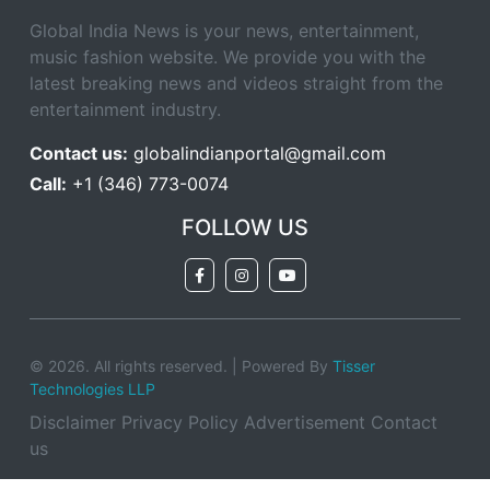
Global India News is your news, entertainment,
music fashion website. We provide you with the
latest breaking news and videos straight from the
entertainment industry.
Contact us:
globalindianportal@gmail.com
Call:
+1 (346) 773-0074
FOLLOW US
© 2026. All rights reserved. | Powered By
Tisser
Technologies LLP
Disclaimer
Privacy Policy
Advertisement
Contact
us