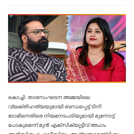
കൊച്ചി: താരസംഘടന അമ്മയിലെ
വ്യക്തിഹത്യയുമായി ബന്ധപ്പെട്ട് ടിനി
ടോമിനെതിരെ നിയമനടപടിയുമായി മുന്നോട്ട്
പോകുമെന്ന് മുൻ എക്സിക്യൂട്ടീവ് അം​ഗം